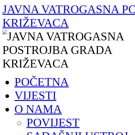
JAVNA VATROGASNA P
KRIŽEVACA
Skoči
POČETNA
do
sadržaja
VIJESTI
O NAMA
POVIJEST