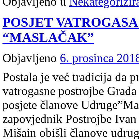
Objavljeno u
Nekategorizir
POSJET VATROGASA
“MASLAČAK”
Objavljeno
6. prosinca 201
Postala je već tradicija da 
vatrogasne postrojbe Grada
posjete članove Udruge”Mas
zapovjednik Postrojbe Ivan 
Mišain obišli članove udrug