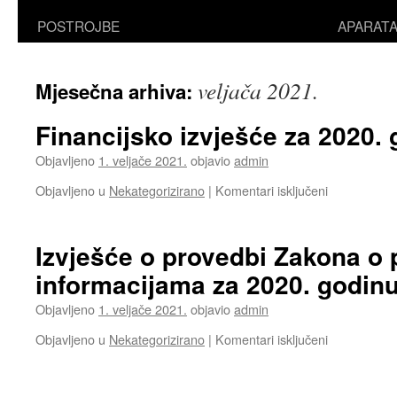
POSTROJBE
APARAT
veljača 2021.
Mjesečna arhiva:
Financijsko izvješće za 2020.
Objavljeno
1. veljače 2021.
objavio
admin
za
Objavljeno u
Nekategorizirano
|
Komentari isključeni
Financijsko
izvješće
za
Izvješće o provedbi Zakona o 
2020.
informacijama za 2020. godinu
godinu
Objavljeno
1. veljače 2021.
objavio
admin
za
Objavljeno u
Nekategorizirano
|
Komentari isključeni
Izvješće
o
provedbi