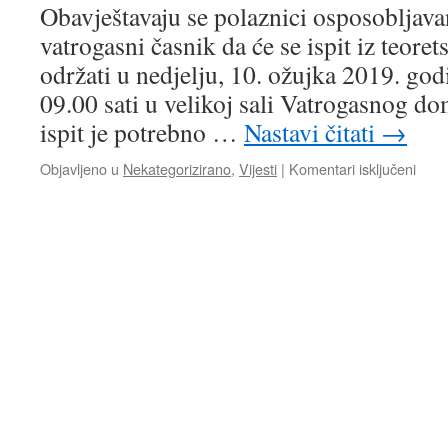
Obavještavaju se polaznici osposobljavan
vatrogasni časnik da će se ispit iz teore
održati u nedjelju, 10. ožujka 2019. go
09.00 sati u velikoj sali Vatrogasnog d
ispit je potrebno …
Nastavi čitati
→
za
Objavljeno u
Nekategorizirano
,
Vijesti
|
Komentari isključeni
ISPI
ZA
ČAS