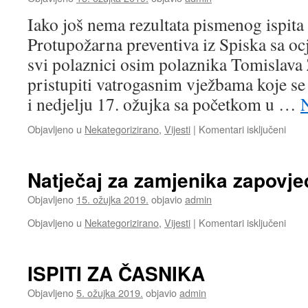
Iako još nema rezultata pismenog ispita
Protupožarna preventiva iz Spiska sa oc
svi polaznici osim polaznika Tomislav
pristupiti vatrogasnim vježbama koje se
i nedjelju 17. ožujka sa početkom u …
N
za
Objavljeno u
Nekategorizirano
,
Vijesti
|
Komentari isključeni
Rezul
pism
dijela
Natječaj za zamjenika zapovje
ispita
Objavljeno
15. ožujka 2019.
objavio
admin
za
Objavljeno u
Nekategorizirano
,
Vijesti
|
Komentari isključeni
Natje
za
zamj
ISPITI ZA ČASNIKA
zapo
Objavljeno
5. ožujka 2019.
objavio
admin