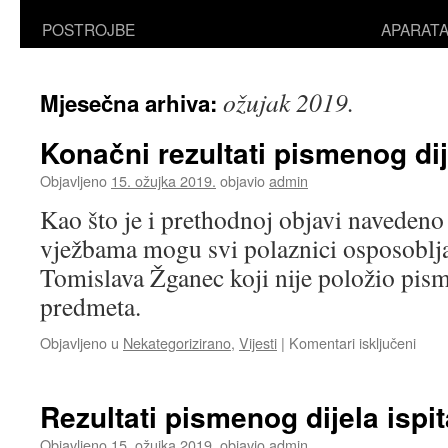
POSTROJBE
APARAT
ožujak 2019.
Mjesečna arhiva:
Konačni rezultati pismenog dij
Objavljeno
15. ožujka 2019.
objavio
admin
Kao što je i prethodnoj objavi navedeno
vježbama mogu svi polaznici osposoblj
Tomislava Žganec koji nije položio pisme
predmeta.
za
Objavljeno u
Nekategorizirano
,
Vijesti
|
Komentari isključeni
Kona
rezul
pism
Rezultati pismenog dijela ispit
dijela
ispita
Objavljeno
15. ožujka 2019.
objavio
admin